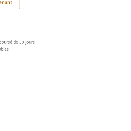
enant
mboursé de 30 jours
ables